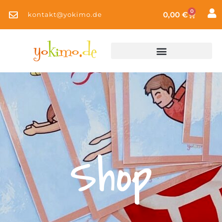
0
0,00
€
kontakt@yokimo.de
Shop