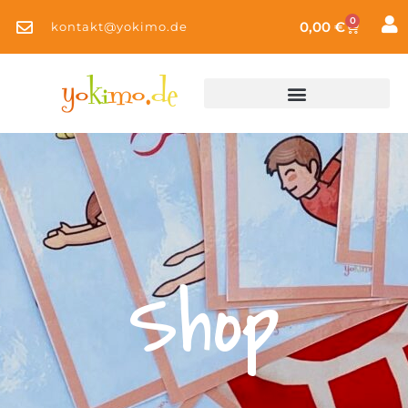
0
0,00
€
kontakt@yokimo.de
Shop