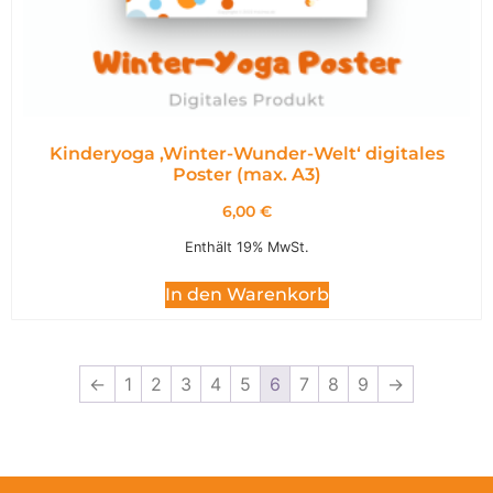
Kinderyoga ‚Winter-Wunder-Welt‘ digitales
Poster (max. A3)
6,00
€
Enthält 19% MwSt.
In den Warenkorb
←
1
2
3
4
5
6
7
8
9
→