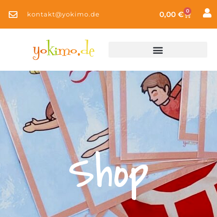
0
0,00
€
kontakt@yokimo.de
Shop