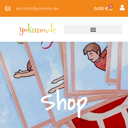
0
0,00
€
kontakt@yokimo.de
Shop