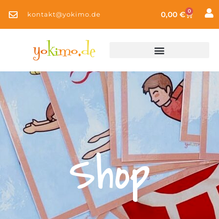
0
0,00
€
kontakt@yokimo.de
Shop