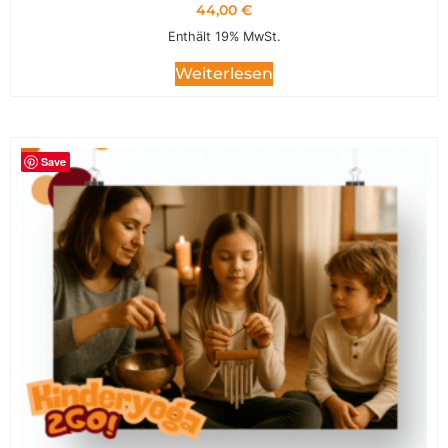
44,00
€
Enthält 19% MwSt.
Weiterlesen
Save