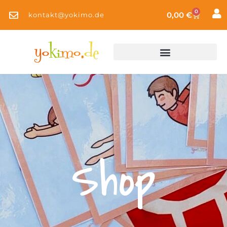
0
0,00
€
kontakt@yokimo.de
Shop