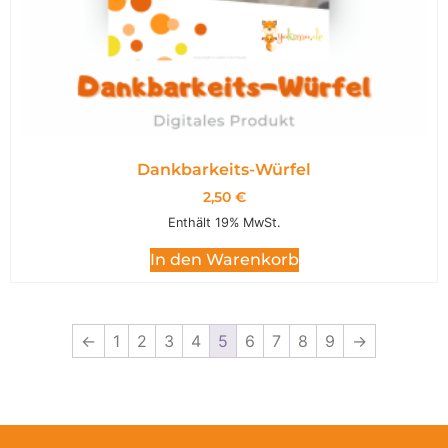
Dankbarkeits-Würfel
2,50
€
Enthält 19% MwSt.
In den Warenkorb
←
1
2
3
4
5
6
7
8
9
→