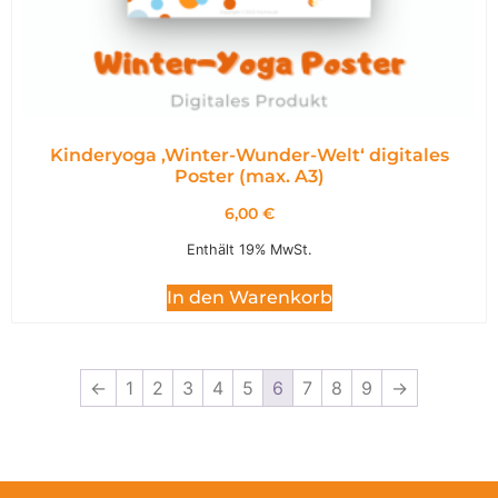
Kinderyoga ‚Winter-Wunder-Welt‘ digitales
Poster (max. A3)
6,00
€
Enthält 19% MwSt.
In den Warenkorb
←
1
2
3
4
5
6
7
8
9
→