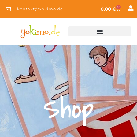
0
0,00
€
kontakt@yokimo.de
Shop