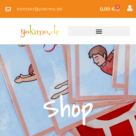
0
0,00
€
kontakt@yokimo.de
Shop