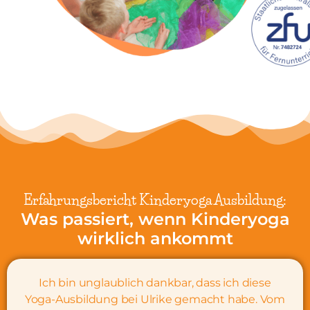
Erfahrungsbericht Kinderyoga Ausbildung:
Was passiert, wenn Kinderyoga
wirklich ankommt
Ich bin unglaublich dankbar, dass ich diese
Yoga-Ausbildung bei Ulrike gemacht habe. Vom