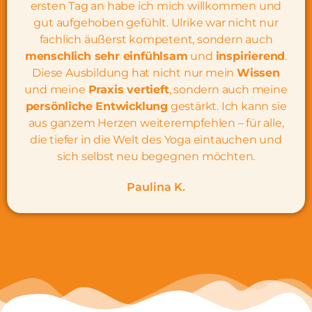
ersten Tag an habe ich mich willkommen und
gut aufgehoben gefühlt. Ulrike war nicht nur
fachlich äußerst kompetent, sondern auch
menschlich sehr einfühlsam
und
inspirierend
.
Diese Ausbildung hat nicht nur mein
Wissen
und meine
Praxis vertieft
, sondern auch meine
persönliche Entwicklung
gestärkt. Ich kann sie
aus ganzem Herzen weiterempfehlen – für alle,
die tiefer in die Welt des Yoga eintauchen und
sich selbst neu begegnen möchten.
Paulina K.