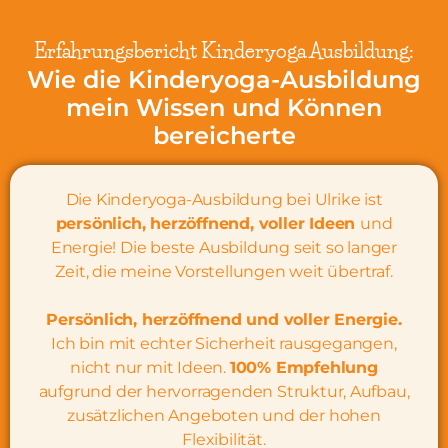
Erfahrungsbericht Kinderyoga Ausbildung:
Wie die Kinderyoga-Ausbildung
mein Wissen und Können
bereicherte
Die Kinderyoga-Ausbildung bei Ulrike ist
persönlich, herzöffnend, voller Ideen
und
Energie! Die beste Ausbildung seit so langer
Zeit, die meine Vorstellungen weit übertraf.
Persönlich, herzöffnend und voller Energie.
Ich bin mit echter Sicherheit rausgegangen,
nicht nur mit Ideen.
100% Empfehlung
aufgrund der hervorragenden Struktur, Aufbau,
zusätzlichen Angeboten und der hohen
Flexibilität.