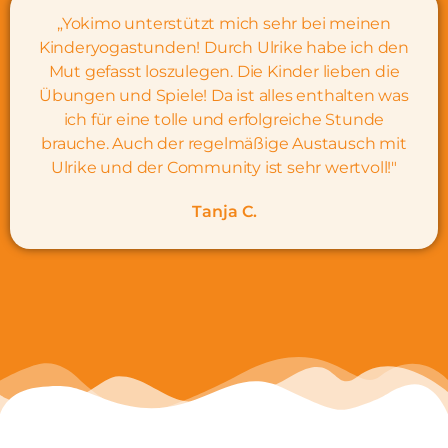
„Yokimo unterstützt mich sehr bei meinen
Kinderyogastunden! Durch Ulrike habe ich den
Mut gefasst loszulegen. Die Kinder lieben die
Übungen und Spiele! Da ist alles enthalten was
ich für eine tolle und erfolgreiche Stunde
brauche. Auch der regelmäßige Austausch mit
Ulrike und der Community ist sehr wertvoll!"
Tanja C.