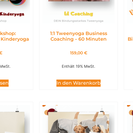
kshop:
1:1 Tweenyoga Business
 Kinderyoga
Coaching – 60 Minuten
Bi
€
159,00
€
 MwSt.
Enthält 19% MwSt.
esen
In den Warenkorb