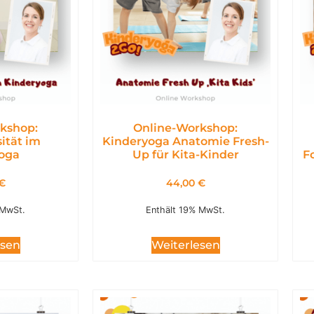
kshop:
Online-Workshop:
ität im
Kinderyoga Anatomie Fresh-
oga
Up für Kita-Kinder
F
€
44,00
€
 MwSt.
Enthält 19% MwSt.
esen
Weiterlesen