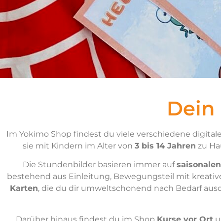
Dein
Im Yokimo Shop findest du viele verschiedene digitale
sie mit Kindern im Alter von
3 bis 14 Jahren
zu Hau
Die Stundenbilder basieren immer auf
saisonalen
bestehend aus Einleitung, Bewegungsteil mit kreati
Karten
, die du dir umweltschonend nach Bedarf aus
Darüber hinaus findest du im Shop
Kurse vor Ort
u