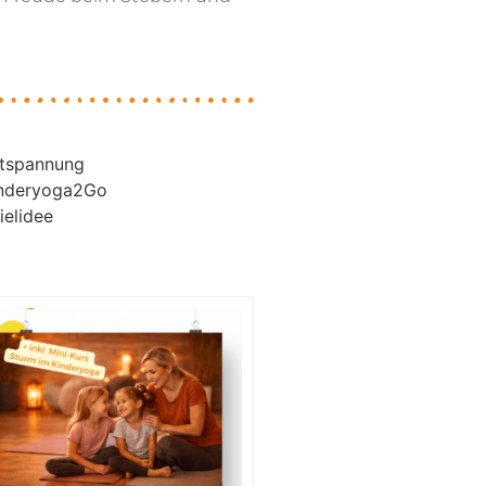
tspannung
nderyoga2Go
ielidee