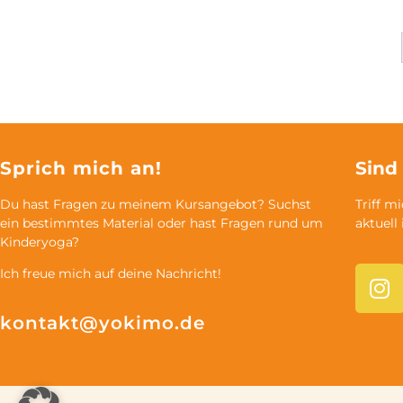
Sprich mich an!
Sind
Du hast Fragen zu meinem Kursangebot? Suchst
Triff m
ein bestimmtes Material oder hast Fragen rund um
aktuell
Kinderyoga?
Ich freue mich auf deine Nachricht!
kontakt@yokimo.de