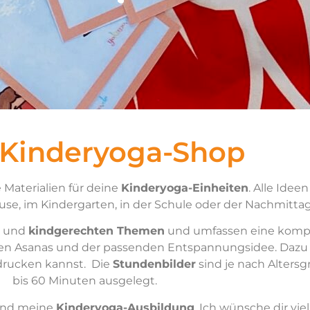
 Kinderyoga-Shop
 Materialien für deine
Kinderyoga-Einheiten
. Alle Idee
se, im Kindergarten, in der Schule oder der Nachmitta
und
kindgerechten Themen
und umfassen eine kompl
ven Asanas und der passenden Entspannungsidee. Dazu 
drucken kannst. Die
Stundenbilder
sind je nach Alters
bis 60 Minuten ausgelegt.
nd meine
Kinderyoga-Ausbildung
. Ich wünsche dir vi