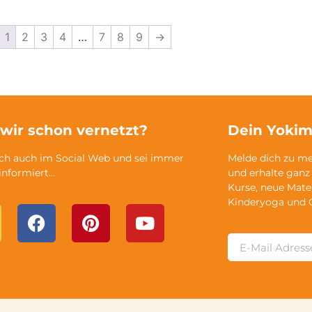
1
2
3
4
…
7
8
9
→
 wir schon vernetzt?
Dein Yokim
ich auch im Social Web und sei immer
Melde dich zu m
 informiert…
und erhalte ganz
Kurse, neue Mate
Kinderyoga und 