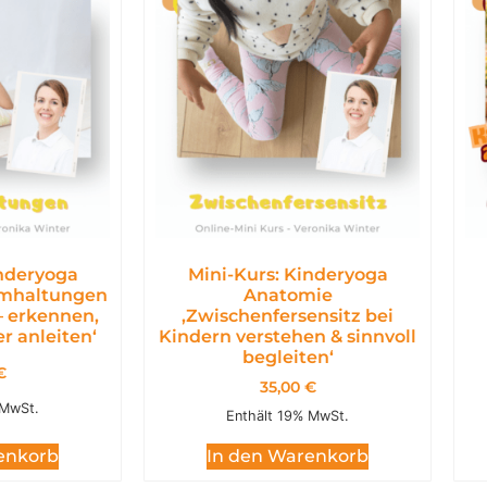
inderyoga
Mini-Kurs: Kinderyoga
emhaltungen
Anatomie
– erkennen,
,Zwischenfersensitz bei
r anleiten‘
Kindern verstehen & sinnvoll
begleiten‘
€
35,00
€
 MwSt.
Enthält 19% MwSt.
enkorb
In den Warenkorb