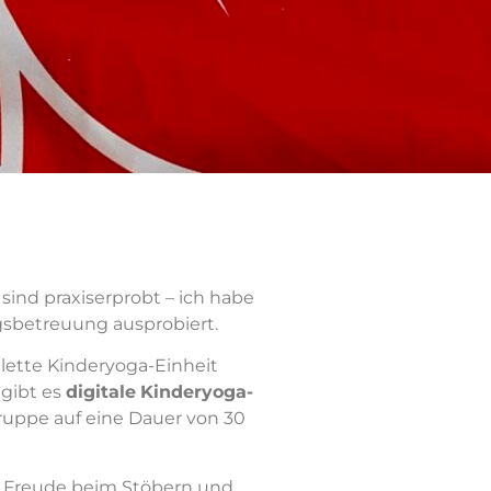
n sind praxiserprobt – ich habe
gsbetreuung ausprobiert.
ette Kinderyoga-Einheit
gibt es
digitale
Kinderyoga-
gruppe auf eine Dauer von 30
el Freude beim Stöbern und