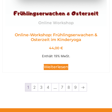
Online-Workshop: Frühlingserwachen &
Osterzeit im Kinderyoga
44,00
€
Enthält 19% MwSt.
Weiterlesen
1
2
3
4
…
7
8
9
→