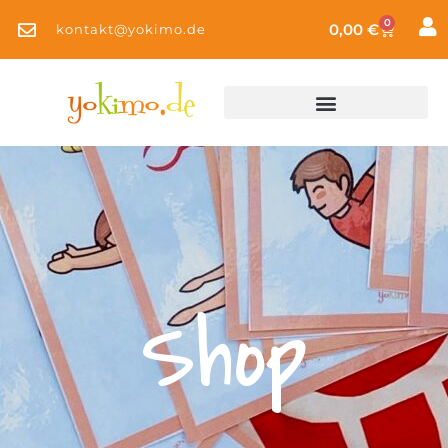
0
0,00
€
kontakt@yokimo.de
Shop