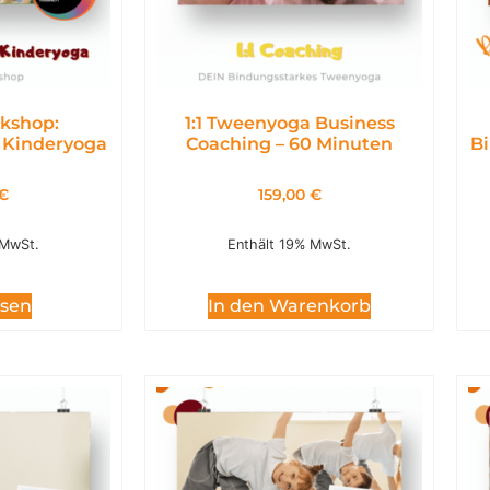
kshop:
1:1 Tweenyoga Business
 Kinderyoga
Coaching – 60 Minuten
Bi
€
159,00
€
 MwSt.
Enthält 19% MwSt.
esen
In den Warenkorb