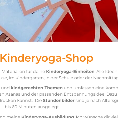
 Kinderyoga-Shop
 Materialien für deine
Kinderyoga-Einheiten
. Alle Idee
se, im Kindergarten, in der Schule oder der Nachmitta
und
kindgerechten Themen
und umfassen eine kompl
ven Asanas und der passenden Entspannungsidee. Dazu 
drucken kannst. Die
Stundenbilder
sind je nach Alters
bis 60 Minuten ausgelegt.
nd meine
Kinderyoga-Ausbildung
. Ich wünsche dir vi