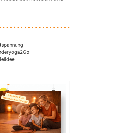
tspannung
nderyoga2Go
ielidee