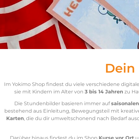
Dein
Im Yokimo Shop findest du viele verschiedene digitale
sie mit Kindern im Alter von
3 bis 14 Jahren
zu Hau
Die Stundenbilder basieren immer auf
saisonalen
bestehend aus Einleitung, Bewegungsteil mit kreati
Karten
, die du dir umweltschonend nach Bedarf aus
Darüber hinaus findest du im Shop
Kurse vor Ort
u