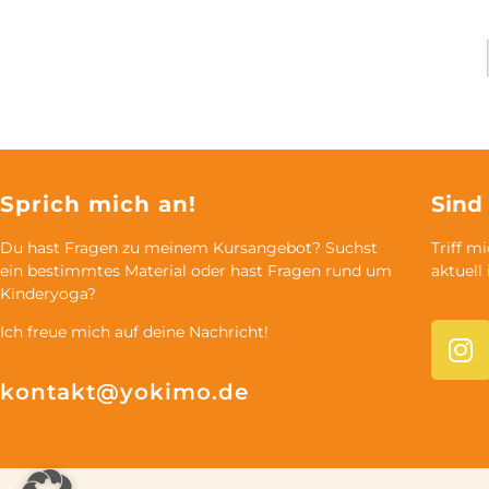
Sprich mich an!
Sind
Du hast Fragen zu meinem Kursangebot? Suchst
Triff m
ein bestimmtes Material oder hast Fragen rund um
aktuell
Kinderyoga?
Ich freue mich auf deine Nachricht!
kontakt@yokimo.de