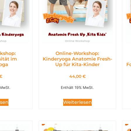
kshop:
Online-Workshop:
ität im
Kinderyoga Anatomie Fresh-
oga
Up für Kita-Kinder
F
€
44,00
€
 MwSt.
Enthält 19% MwSt.
esen
Weiterlesen