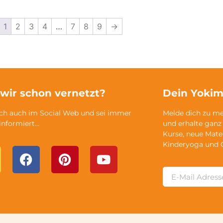
1
2
3
4
…
7
8
9
→
 wir schon vernetzt?
Dein Yokim
ich auch im Social Web und sei immer
Melde dich zu m
 informiert…
und erhalte ganz
Kurse, neue Mate
Kinderyoga und 