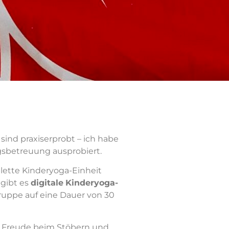
n sind praxiserprobt – ich habe
gsbetreuung ausprobiert.
ette Kinderyoga-Einheit
gibt es
digitale
Kinderyoga-
gruppe auf eine Dauer von 30
el Freude beim Stöbern und