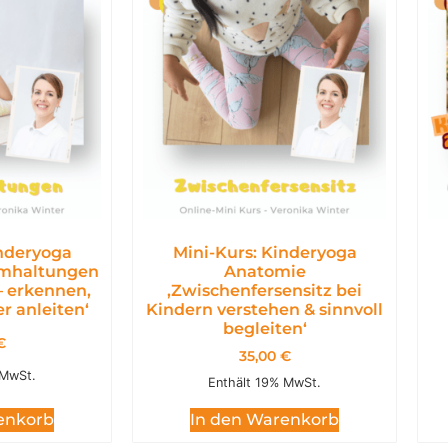
inderyoga
Mini-Kurs: Kinderyoga
emhaltungen
Anatomie
– erkennen,
,Zwischenfersensitz bei
r anleiten‘
Kindern verstehen & sinnvoll
begleiten‘
€
35,00
€
 MwSt.
Enthält 19% MwSt.
enkorb
In den Warenkorb