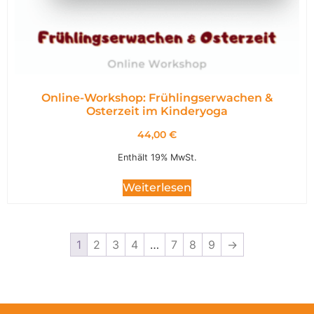
Online-Workshop: Frühlingserwachen &
Osterzeit im Kinderyoga
44,00
€
Enthält 19% MwSt.
Weiterlesen
1
2
3
4
…
7
8
9
→