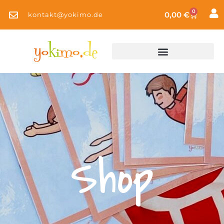
0
0,00
€
kontakt@yokimo.de
Shop