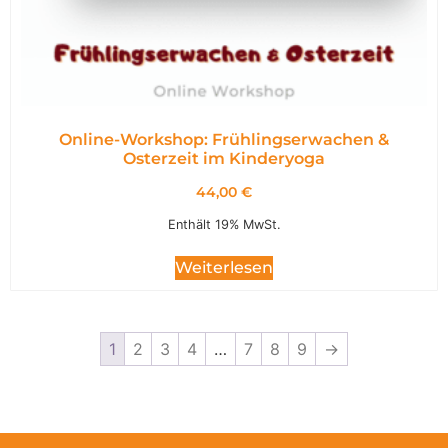
Online-Workshop: Frühlingserwachen &
Osterzeit im Kinderyoga
44,00
€
Enthält 19% MwSt.
Weiterlesen
1
2
3
4
…
7
8
9
→