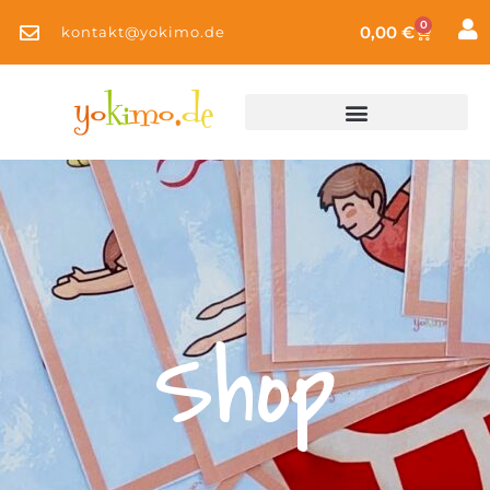
0
0,00
€
kontakt@yokimo.de
Shop