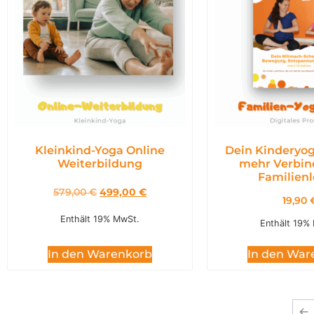
Kleinkind-Yoga Online
Dein Kinderyog
Weiterbildung
mehr Verbin
Familien
579,00
€
499,00
€
19,90
Enthält 19% MwSt.
Enthält 19%
In den Warenkorb
In den War
←