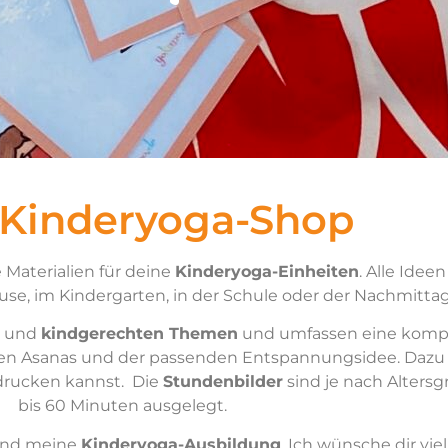
 Kinderyoga-Shop
 Materialien für deine
Kinderyoga-Einheiten
. Alle Idee
se, im Kindergarten, in der Schule oder der Nachmitta
und
kindgerechten Themen
und umfassen eine kompl
ven Asanas und der passenden Entspannungsidee. Dazu 
drucken kannst. Die
Stundenbilder
sind je nach Alters
bis 60 Minuten ausgelegt.
nd meine
Kinderyoga-Ausbildung
. Ich wünsche dir vi