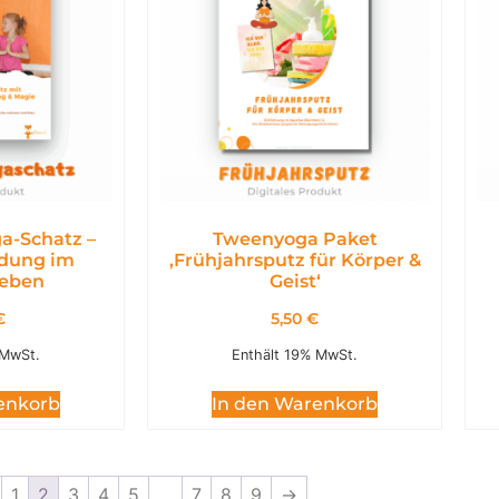
a-Schatz –
Tweenyoga Paket
dung im
,Frühjahrsputz für Körper &
leben
Geist‘
€
5,50
€
 MwSt.
Enthält 19% MwSt.
enkorb
In den Warenkorb
1
2
3
4
5
…
7
8
9
→