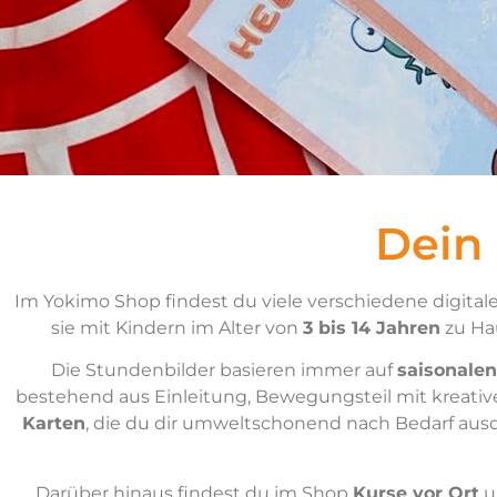
Dein
Im Yokimo Shop findest du viele verschiedene digitale
sie mit Kindern im Alter von
3 bis 14 Jahren
zu Hau
Die Stundenbilder basieren immer auf
saisonalen
bestehend aus Einleitung, Bewegungsteil mit kreati
Karten
, die du dir umweltschonend nach Bedarf aus
Darüber hinaus findest du im Shop
Kurse vor Ort
u