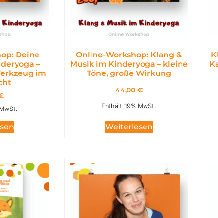
op: Deine
Online-Workshop: Klang &
K
deryoga –
Musik im Kinderyoga – kleine
Ka
Werkzeug im
Töne, große Wirkung
cht
44,00
€
€
Enthält 19% MwSt.
 MwSt.
Weiterlesen
esen