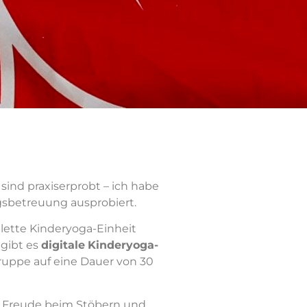
n sind praxiserprobt – ich habe
gsbetreuung ausprobiert.
ette Kinderyoga-Einheit
gibt es
digitale
Kinderyoga-
gruppe auf eine Dauer von 30
el Freude beim Stöbern und