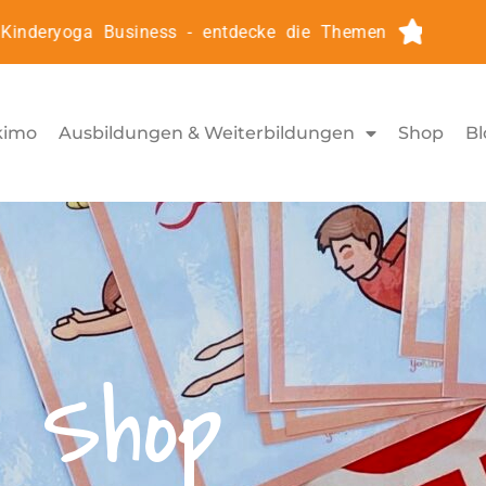
deryoga Business - entdecke die Themen
Kinderyog
kimo
Ausbildungen & Weiterbildungen
Shop
Bl
Shop