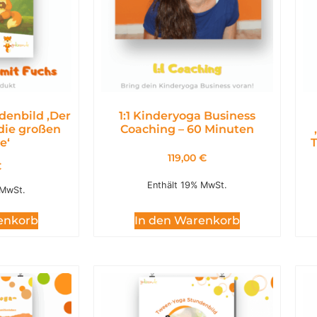
denbild ,Der
1:1 Kinderyoga Business
 die großen
Coaching – 60 Minuten
e‘
T
119,00
€
€
Enthält 19% MwSt.
 MwSt.
In den Warenkorb
enkorb