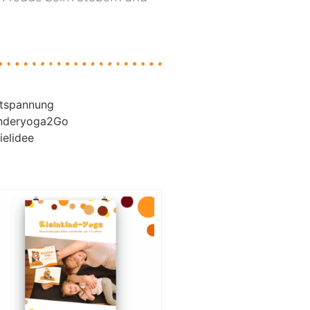
tspannung
nderyoga2Go
ielidee