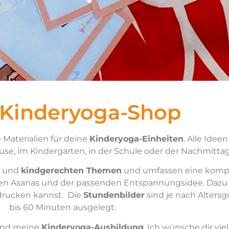
 Kinderyoga-Shop
 Materialien für deine
Kinderyoga-Einheiten
. Alle Idee
se, im Kindergarten, in der Schule oder der Nachmitta
und
kindgerechten Themen
und umfassen eine kompl
ven Asanas und der passenden Entspannungsidee. Dazu 
drucken kannst. Die
Stundenbilder
sind je nach Alters
bis 60 Minuten ausgelegt.
nd meine
Kinderyoga-Ausbildung
. Ich wünsche dir vi