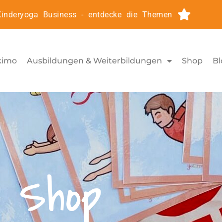
eryoga Business - entdecke die Themen
Kinderyog
kimo
Ausbildungen & Weiterbildungen
Shop
Bl
Shop