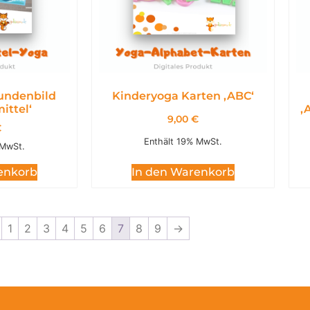
undenbild
Kinderyoga Karten ,ABC‘
ittel‘
,
9,00
€
€
Enthält 19% MwSt.
 MwSt.
In den Warenkorb
enkorb
1
2
3
4
5
6
7
8
9
→