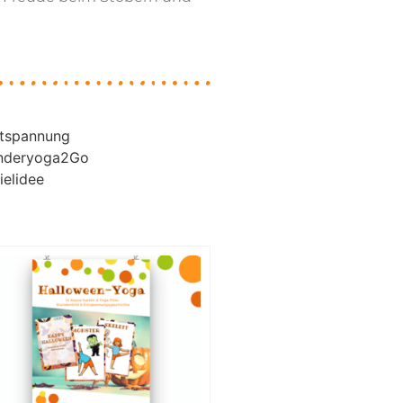
tspannung
nderyoga2Go
ielidee