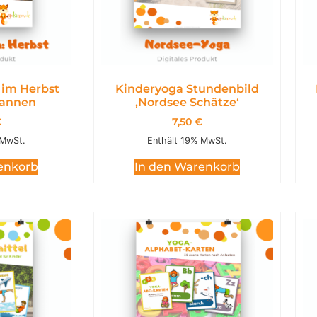
im Herbst
Kinderyoga Stundenbild
annen
,Nordsee Schätze‘
€
7,50
€
 MwSt.
Enthält 19% MwSt.
enkorb
In den Warenkorb