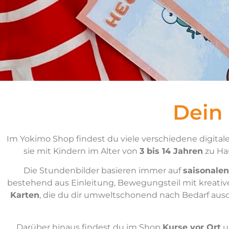
Dein
Im Yokimo Shop findest du viele verschiedene digitale
sie mit Kindern im Alter von
3 bis 14 Jahren
zu Hau
Die Stundenbilder basieren immer auf
saisonalen
bestehend aus Einleitung, Bewegungsteil mit kreati
Karten
, die du dir umweltschonend nach Bedarf aus
Darüber hinaus findest du im Shop
Kurse vor Ort
u