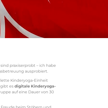
n sind praxiserprobt – ich habe
gsbetreuung ausprobiert.
ette Kinderyoga-Einheit
gibt es
digitale
Kinderyoga-
gruppe auf eine Dauer von 30
el Freude beim Stöbern und