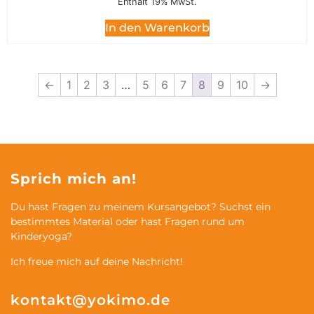
Enthält 19% MwSt.
In den Warenkorb
←
1
2
3
…
5
6
7
8
9
10
→
Sprich mich an!
Du hast Fragen zu meinem Kursangebot? Suchst ein
bestimmtes Material oder hast Fragen rund um
Kinderyoga?
Ich freue mich auf deine Nachricht!
kontakt@yokimo.de