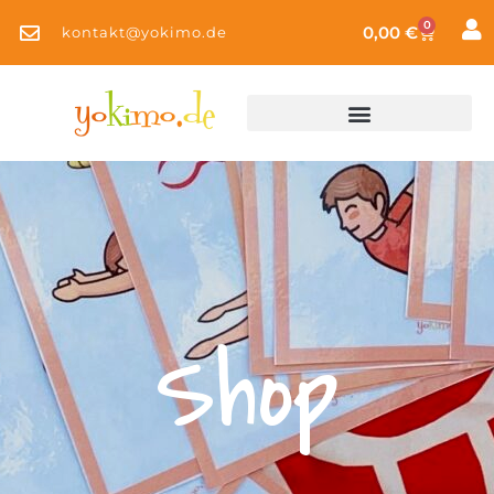
0
0,00
€
kontakt@yokimo.de
Shop