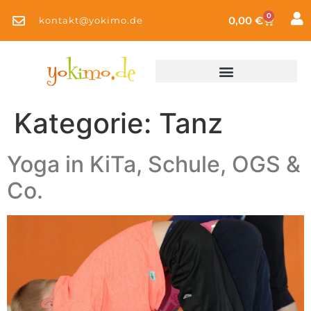
0
0,00
€
kontakt@yokimo.de
Kategorie:
Tanz
Yoga in KiTa, Schule, OGS &
Co.