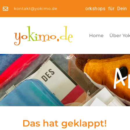
Kinderyoga2Go: Online Workshops für Dein Ki
kontakt@yokimo.de
Home
Über Yo
A
Das hat geklappt!