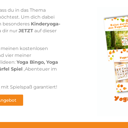
dass du in das Thema
möchtest. Um dich dabei
in besonderes
Kinderyoga-
 dir nur
JETZT
auf dieser
u meinen kostenlosen
nd vier meiner
lideen:
Yoga Bingo, Yoga
rfel Spiel
,Abenteuer im
t Spielspaß garantiert!
 Angebot