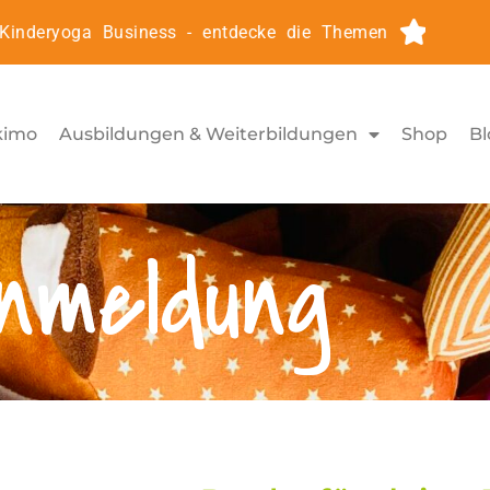
nderyoga Business - entdecke die Themen
Kindery
kimo
Ausbildungen & Weiterbildungen
Shop
Bl
nmeldung