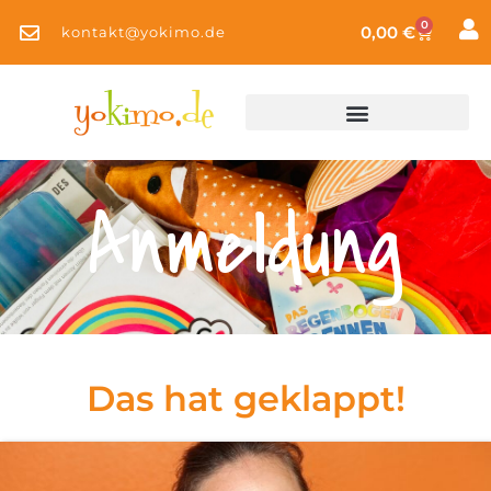
0
0,00
€
kontakt@yokimo.de
Anmeldung
Das hat geklappt!