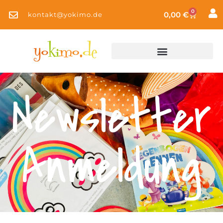
0
0,00
€
kontakt@yokimo.de
Newsletter
Anmeldung