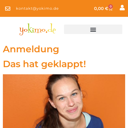
0
0,00
€
kontakt@yokimo.de
Anmeldung
Das hat geklappt!