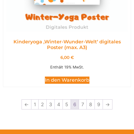
Kinderyoga ‚Winter-Wunder-Welt‘ digitales
Poster (max. A3)
6,00
€
Enthält 19% MwSt.
In den Warenkorb
←
1
2
3
4
5
6
7
8
9
→