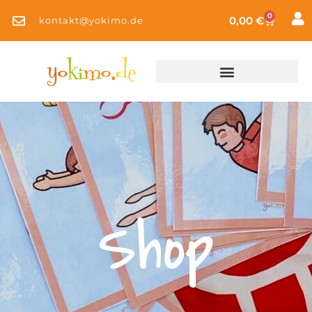
0
0,00
€
kontakt@yokimo.de
Shop