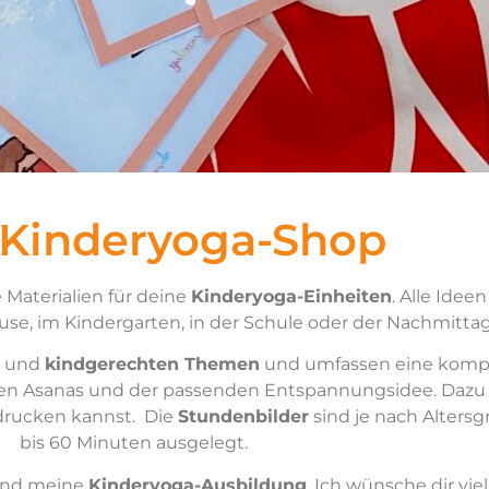
 Kinderyoga-Shop
 Materialien für deine
Kinderyoga-Einheiten
. Alle Idee
se, im Kindergarten, in der Schule oder der Nachmitta
und
kindgerechten Themen
und umfassen eine kompl
ven Asanas und der passenden Entspannungsidee. Dazu 
drucken kannst. Die
Stundenbilder
sind je nach Alters
bis 60 Minuten ausgelegt.
nd meine
Kinderyoga-Ausbildung
. Ich wünsche dir vi