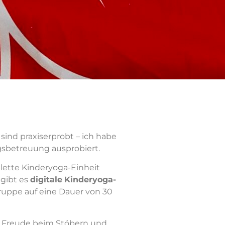
n sind praxiserprobt – ich habe
gsbetreuung ausprobiert.
ette Kinderyoga-Einheit
gibt es
digitale
Kinderyoga-
gruppe auf eine Dauer von 30
el Freude beim Stöbern und