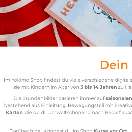
Dein
Im Yokimo Shop findest du viele verschiedene digitale
sie mit Kindern im Alter von
3 bis 14 Jahren
zu Hau
Die Stundenbilder basieren immer auf
saisonalen
bestehend aus Einleitung, Bewegungsteil mit kreati
Karten
, die du dir umweltschonend nach Bedarf aus
Darüber hinaus findest du im Shop
Kurse vor Ort
u