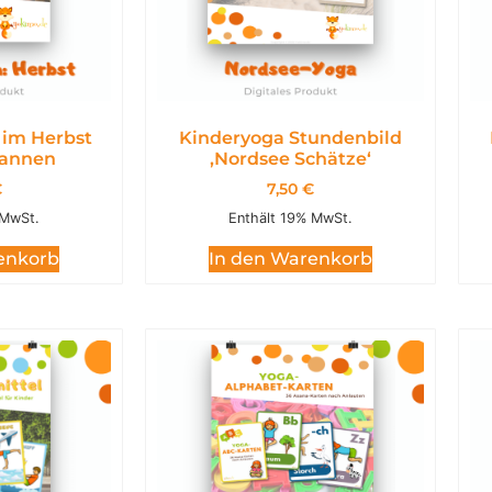
im Herbst
Kinderyoga Stundenbild
annen
,Nordsee Schätze‘
€
7,50
€
 MwSt.
Enthält 19% MwSt.
enkorb
In den Warenkorb