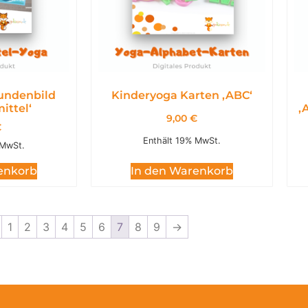
undenbild
Kinderyoga Karten ,ABC‘
ittel‘
,
9,00
€
€
Enthält 19% MwSt.
 MwSt.
In den Warenkorb
enkorb
1
2
3
4
5
6
7
8
9
→