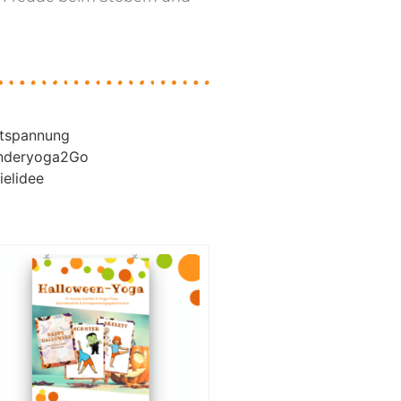
tspannung
nderyoga2Go
ielidee