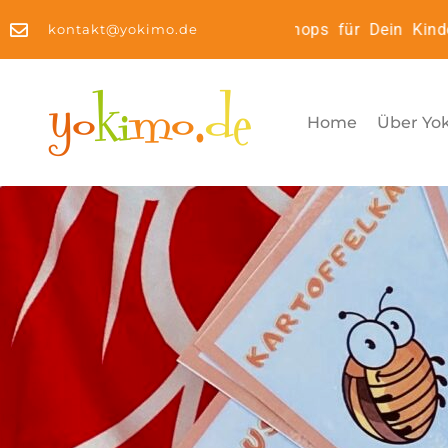
Kinderyoga2Go: Online Workshops für Dein Kindery
kontakt@yokimo.de
Home
Über Yo