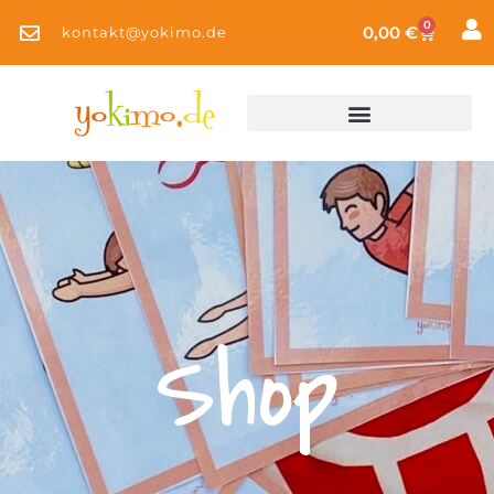
0
0,00
€
kontakt@yokimo.de
Shop