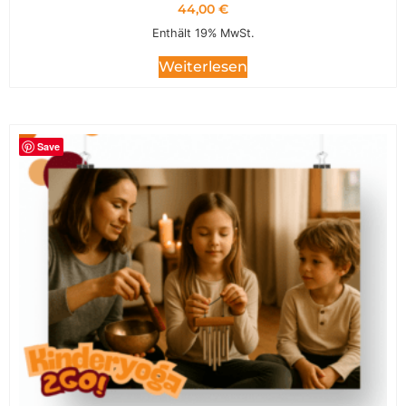
44,00
€
Enthält 19% MwSt.
Weiterlesen
Save