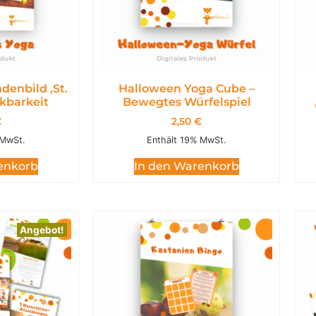
denbild ,St.
Halloween Yoga Cube –
nkbarkeit
Bewegtes Würfelspiel
€
2,50
€
 MwSt.
Enthält 19% MwSt.
enkorb
In den Warenkorb
Angebot!