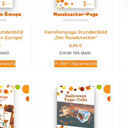
undenbild
Familienyoga Stundenbild
in Europa‘
,Der Nussknacker‘
€
6,00
€
 MwSt.
Enthält 19% MwSt.
enkorb
In den Warenkorb