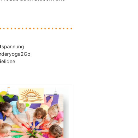
tspannung
nderyoga2Go
ielidee