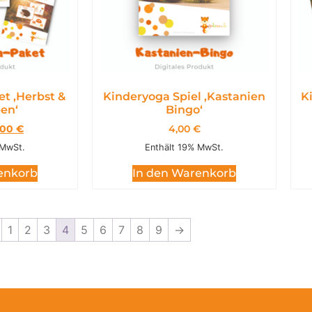
t ,Herbst &
Kinderyoga Spiel ,Kastanien
K
en‘
Bingo‘
,00
€
4,00
€
 MwSt.
Enthält 19% MwSt.
enkorb
In den Warenkorb
1
2
3
4
5
6
7
8
9
→