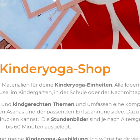
 Kinderyoga-Shop
 Materialien für deine
Kinderyoga-Einheiten
. Alle Idee
se, im Kindergarten, in der Schule oder der Nachmitta
und
kindgerechten Themen
und umfassen eine kompl
ven Asanas und der passenden Entspannungsidee. Dazu 
drucken kannst. Die
Stundenbilder
sind je nach Alters
bis 60 Minuten ausgelegt.
nd meine
Kinderyoga-Ausbildung
. Ich wünsche dir vi