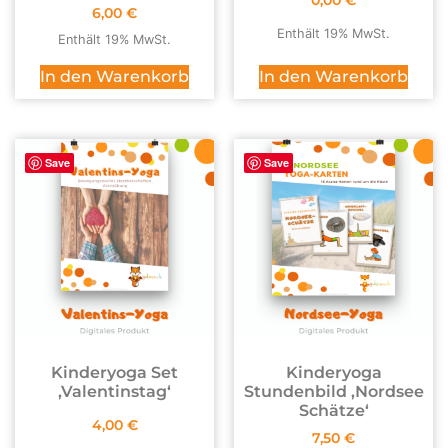
0,00
€
6,00
€
Enthält 19% MwSt.
Enthält 19% MwSt.
In den Warenkorb
In den Warenkorb
Save
Save
Kinderyoga Set
Kinderyoga
,Valentinstag‘
Stundenbild ,Nordsee
Schätze‘
4,00
€
7,50
€