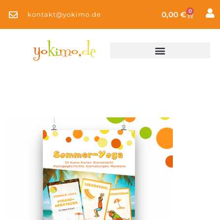
0
0,00
€
kontakt@yokimo.de