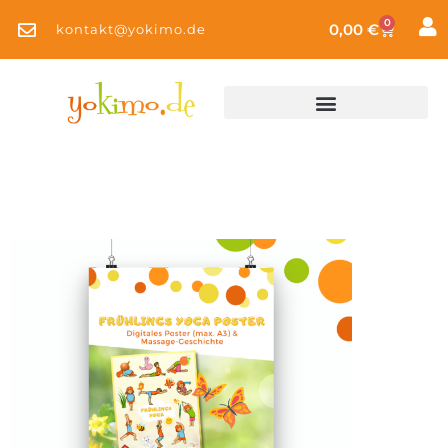
0
0,00
€
kontakt@yokimo.de