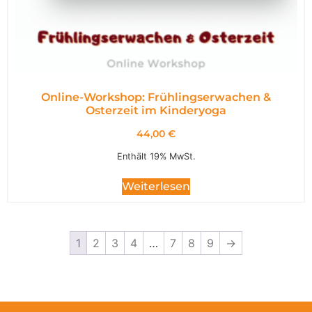
Online-Workshop: Frühlingserwachen &
Osterzeit im Kinderyoga
44,00
€
Enthält 19% MwSt.
Weiterlesen
1
2
3
4
…
7
8
9
→