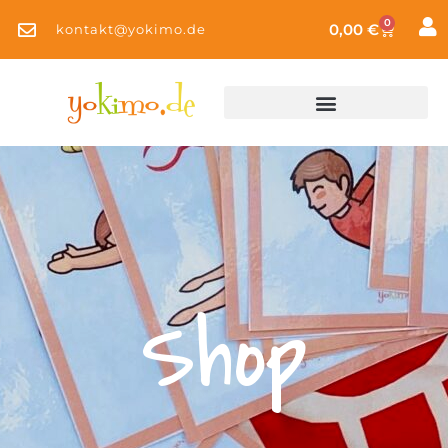
0
0,00
€
kontakt@yokimo.de
Shop