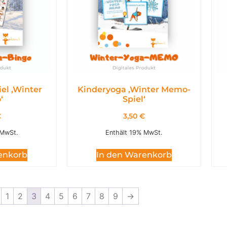
el ,Winter
Kinderyoga ,Winter Memo-
‘
Spiel‘
€
3,50
€
 MwSt.
Enthält 19% MwSt.
enkorb
In den Warenkorb
1
2
3
4
5
6
7
8
9
→