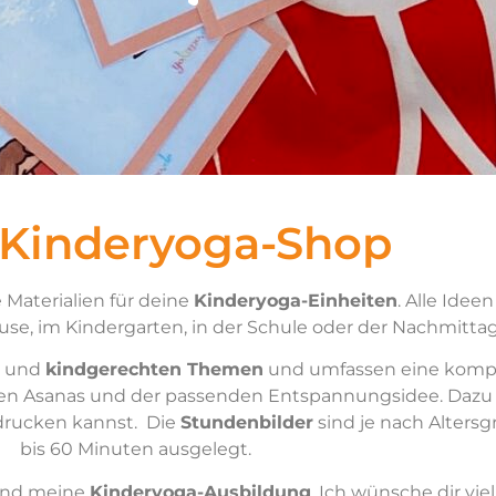
 Kinderyoga-Shop
 Materialien für deine
Kinderyoga-Einheiten
. Alle Idee
se, im Kindergarten, in der Schule oder der Nachmitta
und
kindgerechten Themen
und umfassen eine kompl
ven Asanas und der passenden Entspannungsidee. Dazu 
drucken kannst. Die
Stundenbilder
sind je nach Alters
bis 60 Minuten ausgelegt.
nd meine
Kinderyoga-Ausbildung
. Ich wünsche dir vi