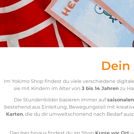
Dein
Im Yokimo Shop findest du viele verschiedene digitale
sie mit Kindern im Alter von
3 bis 14 Jahren
zu Hau
Die Stundenbilder basieren immer auf
saisonalen
bestehend aus Einleitung, Bewegungsteil mit kreati
Karten
, die du dir umweltschonend nach Bedarf aus
Darüber hinaus findest du im Shop
Kurse vor Ort
u