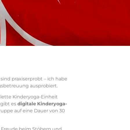
n sind praxiserprobt – ich habe
gsbetreuung ausprobiert.
ette Kinderyoga-Einheit
gibt es
digitale
Kinderyoga-
gruppe auf eine Dauer von 30
el Freude beim Stöbern und