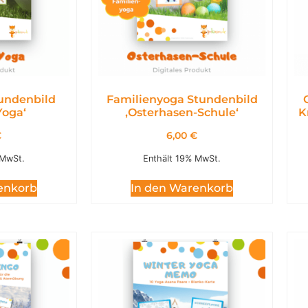
undenbild
Familienyoga Stundenbild
Yoga‘
,Osterhasen-Schule‘
K
€
6,00
€
 MwSt.
Enthält 19% MwSt.
enkorb
In den Warenkorb