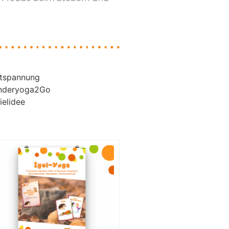
tspannung
nderyoga2Go
ielidee