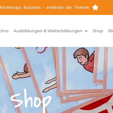
deryoga Business - entdecke die Themen
Kinderyog
kimo
Ausbildungen & Weiterbildungen
Shop
Bl
Shop