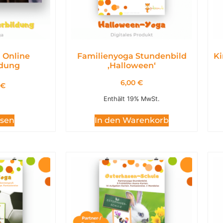
 Online
Familienyoga Stundenbild
Ki
ldung
,Halloween‘
6,00
€
€
Enthält 19% MwSt.
esen
In den Warenkorb