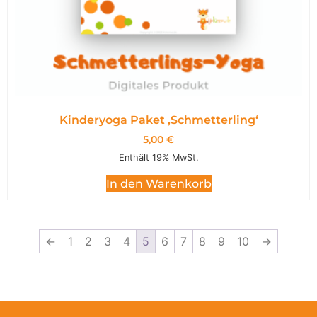
Kinderyoga Paket ,Schmetterling‘
5,00
€
Enthält 19% MwSt.
In den Warenkorb
←
1
2
3
4
5
6
7
8
9
10
→