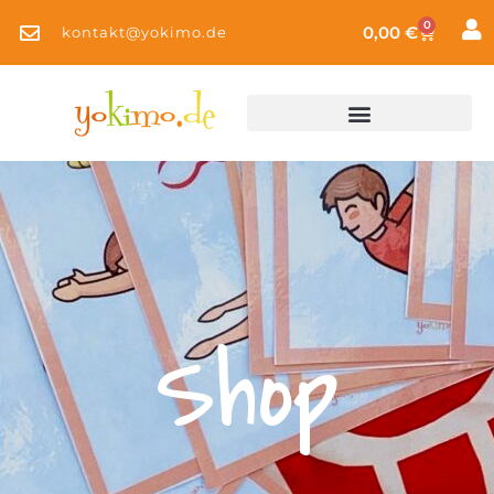
0
0,00
€
kontakt@yokimo.de
Shop