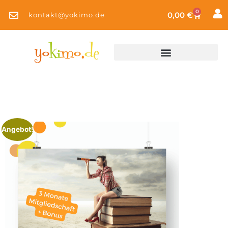
0
0,00
€
kontakt@yokimo.de
Angebot!