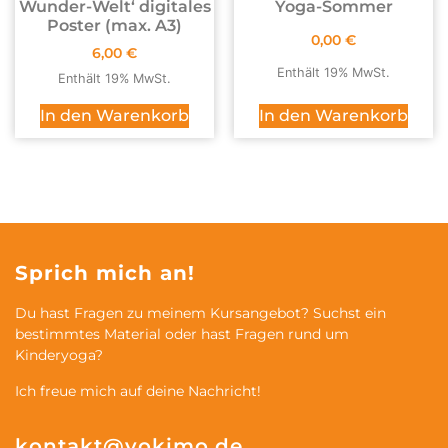
Wunder-Welt‘ digitales
Yoga-Sommer
Poster (max. A3)
0,00
€
6,00
€
Enthält 19% MwSt.
Enthält 19% MwSt.
In den Warenkorb
In den Warenkorb
Sprich mich an!
Du hast Fragen zu meinem Kursangebot? Suchst ein
bestimmtes Material oder hast Fragen rund um
Kinderyoga?
Ich freue mich auf deine Nachricht!
kontakt@yokimo.de