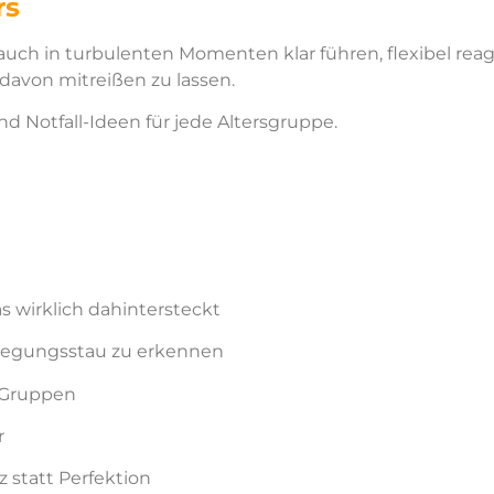
rs
 auch in turbulenten Momenten klar führen, flexibel rea
 davon mitreißen zu lassen.
d Notfall-Ideen für jede Altersgruppe.
wirklich dahintersteckt
wegungsstau zu erkennen
e Gruppen
r
 statt Perfektion