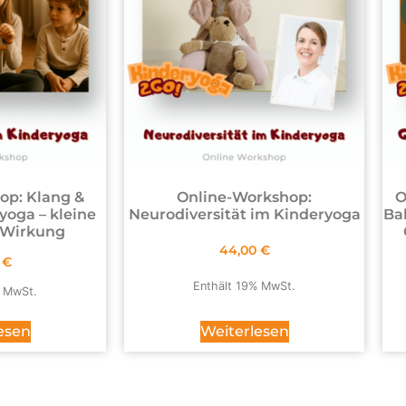
op: Klang &
Online-Workshop:
O
yoga – kleine
Neurodiversität im Kinderyoga
Ba
 Wirkung
44,00
€
0
€
Enthält 19% MwSt.
% MwSt.
Weiterlesen
esen