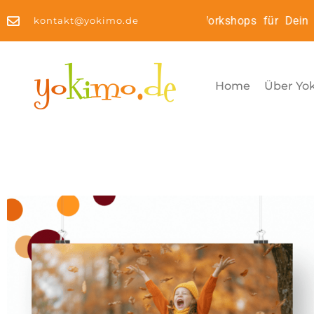
Kinderyoga2Go: Online Workshops für Dein Ki
kontakt@yokimo.de
Home
Über Yo