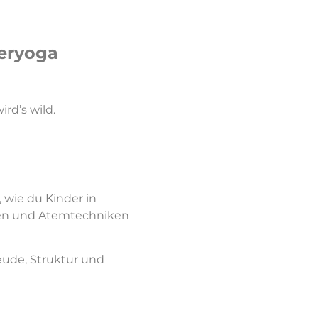
eryoga
rd’s wild.
, wie du Kinder in
len und Atemtechniken
reude, Struktur und