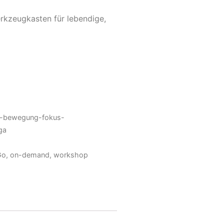
rkzeugkasten für lebendige,
m-bewegung-fokus-
ga
Go
,
on-demand
,
workshop