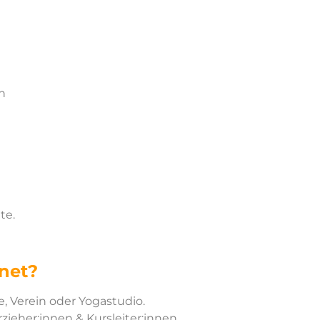
n
te.
net?
le, Verein oder Yogastudio.
zieher:innen & Kursleiter:innen.