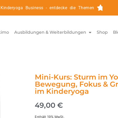
nderyoga Business - entdecke die Themen
Kinderyo
kimo
Ausbildungen & Weiterbildungen
Shop
Bl
Mini-Kurs: Sturm im Y
Bewegung, Fokus & G
im Kinderyoga
49,00
€
Enthält 19% MwSt.