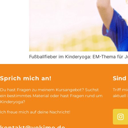
Fußballfieber im Kinderyoga: EM-Thema für 
Sprich mich an!
Sind
Du hast Fragen zu meinem Kursangebot? Suchst
Triff m
ein bestimmtes Material oder hast Fragen rund um
aktuell
Kinderyoga?
Ich freue mich auf deine Nachricht!
kontakt@yokimo.de