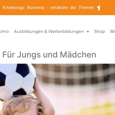
Kinderyoga Business - entdecke die Themen
Kinde
kimo
Ausbildungen & Weiterbildungen
Shop
Bl
: Für Jungs und Mädchen