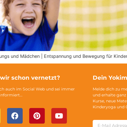
Jungs und Mädchen | Entspannung und Bewegung für Kinde
 wir schon vernetzt?
Dein Yokim
ich auch im Social Web und sei immer
Melde dich zu m
 informiert…
und erhalte ganz
Kurse, neue Mate
Kinderyoga und 