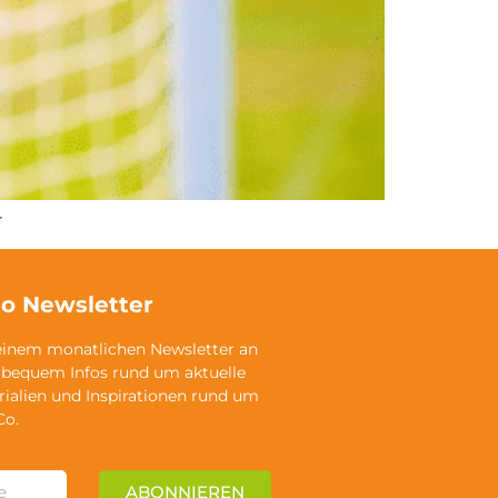
r
o Newsletter
einem monatlichen Newsletter an
 bequem Infos rund um aktuelle
rialien und Inspirationen rund um
Co.
ABONNIEREN