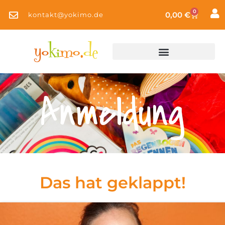
0
0,00
€
kontakt@yokimo.de
Anmeldung
Das hat geklappt!