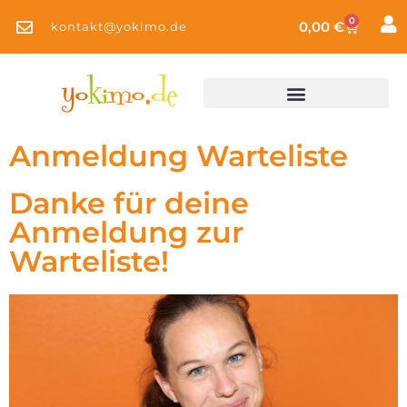
0
0,00
€
kontakt@yokimo.de
Anmeldung Warteliste
Danke für deine
Anmeldung zur
Warteliste!