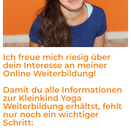
Ich freue mich riesig über
dein Interesse an meiner
Online Weiterbildung!
Damit du alle Informationen
zur Kleinkind Yoga
Weiterbildung erhältst, fehlt
nur noch ein wichtiger
Schritt: