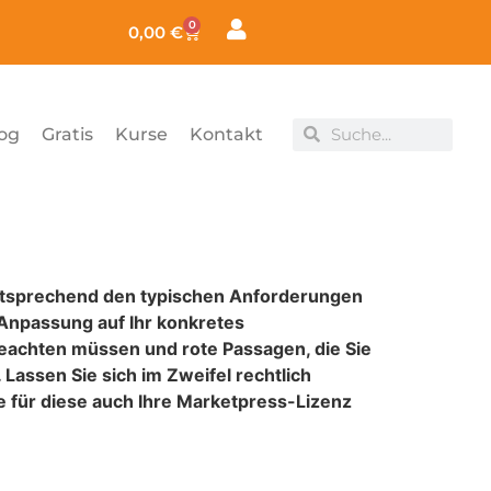
0
2Go: Online Workshops für Dein Kinderyoga Business -
0,00
€
og
Gratis
Kurse
Kontakt
ntsprechend den typischen Anforderungen
 Anpassung auf Ihr konkretes
eachten müssen und rote Passagen, die Sie
Lassen Sie sich im Zweifel rechtlich
e für diese auch Ihre Marketpress-Lizenz