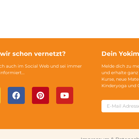
 wir schon vernetzt?
Dein Yokim
ich auch im Social Web und sei immer
Melde dich zu m
 informiert…
und erhalte ganz
Kurse, neue Mate
Kinderyoga und 