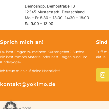
Demoshop, Demostraße 13
12345 Musterstadt, Deutschland
Mo – Fr 8:30 – 13:00, 14:30 – 18:00
Sa 9:00 – 13:00
Sprich mich an!
Sind
Du hast Fragen zu meinem Kursangebot? Suchst
Triff m
ein bestimmtes Material oder hast Fragen rund um
aktuell
Kinderyoga?
Ich freue mich auf deine Nachricht!
kontakt@yokimo.de
© Yokimo 2025