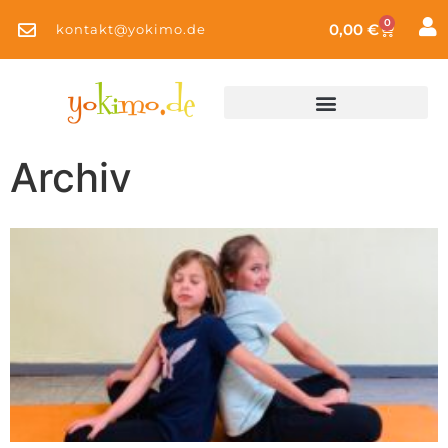
0
0,00
€
kontakt@yokimo.de
Archiv