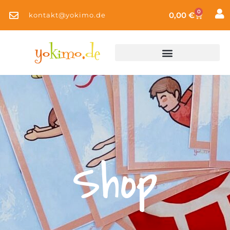
0
0,00
€
kontakt@yokimo.de
Shop