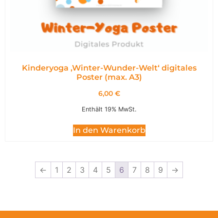
Kinderyoga ‚Winter-Wunder-Welt‘ digitales
Poster (max. A3)
6,00
€
Enthält 19% MwSt.
In den Warenkorb
←
1
2
3
4
5
6
7
8
9
→