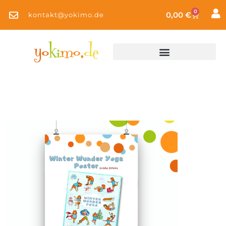
0
0,00
€
kontakt@yokimo.de