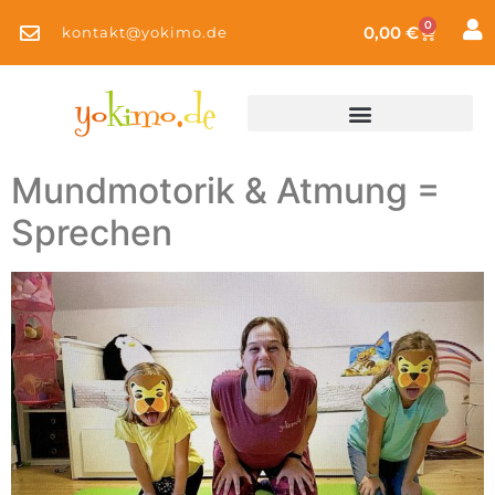
0
0,00
€
kontakt@yokimo.de
Mundmotorik & Atmung =
Sprechen