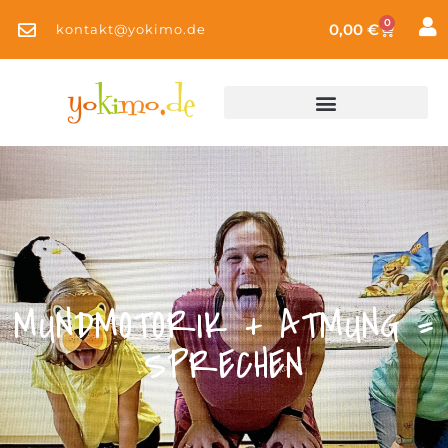
0
0,00
€
kontakt@yokimo.de
MUNDMOTORIK + ATMUNG =
SPRECHEN