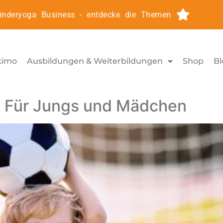
usiness - entdecke die Themen
Kinderyoga2Go: On
kimo
Ausbildungen & Weiterbildungen
Shop
Bl
: Für Jungs und Mädchen