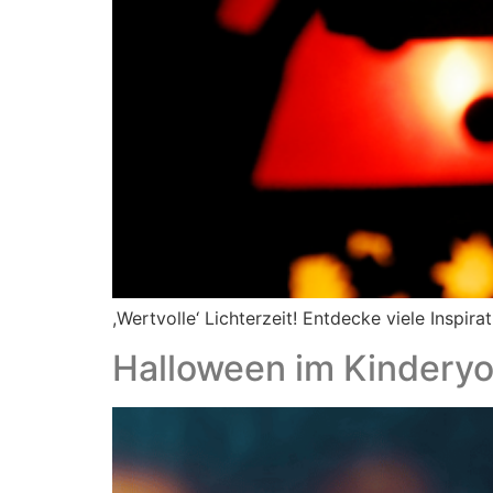
,Wertvolle‘ Lichterzeit! Entdecke viele Inspir
Halloween im Kindery