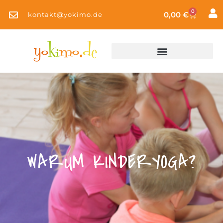
0
0,00
€
kontakt@yokimo.de
WARUM KINDERYOGA?