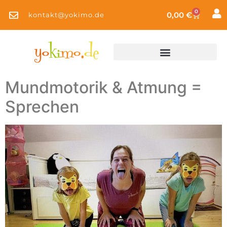
0
0,00
€
kontakt@yokimo.de
Mundmotorik & Atmung =
Sprechen