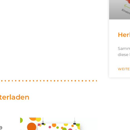
Her
Samme
diese
WEITE
nterladen
9