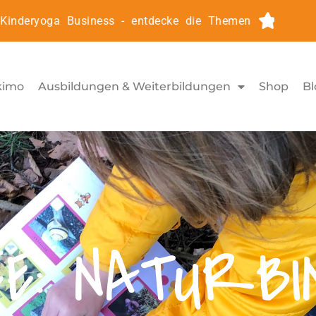
deryoga Business - entdecke die Themen
Kinderyog
kimo
Ausbildungen & Weiterbildungen
Shop
Bl
EE: NATURBI