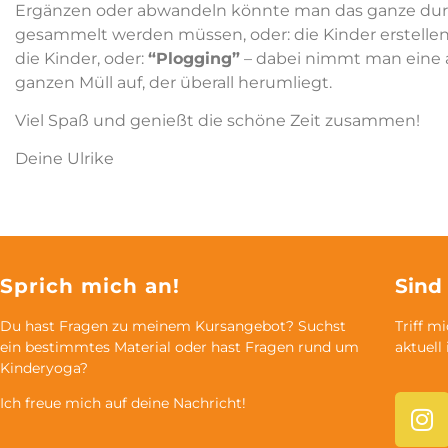
Ergänzen oder abwandeln könnte man das ganze durc
gesammelt werden müssen, oder: die Kinder erstellen ei
die Kinder, oder:
“Plogging”
– dabei nimmt man eine 
ganzen Müll auf, der überall herumliegt.
Viel Spaß und genießt die schöne Zeit zusammen!
Deine Ulrike
Sprich mich an!
Sind
Du hast Fragen zu meinem Kursangebot? Suchst
Triff m
ein bestimmtes Material oder hast Fragen rund um
aktuell
Kinderyoga?
Ich freue mich auf deine Nachricht!