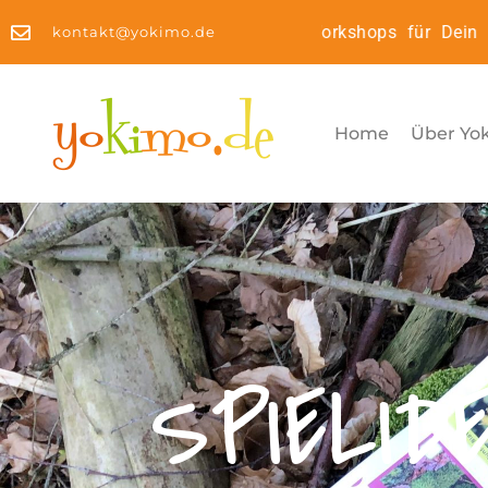
Kinderyoga2Go: Online Workshops für Dein Kin
kontakt@yokimo.de
Home
Über Yo
SPIELID