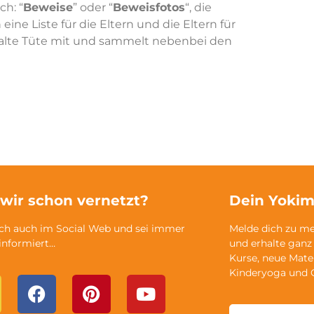
h: “
Beweise
” oder “
Beweisfotos
“, die
ne Liste für die Eltern und die Eltern für
alte Tüte mit und sammelt nebenbei den
 wir schon vernetzt?
Dein Yokim
ich auch im Social Web und sei immer
Melde dich zu m
 informiert…
und erhalte ganz
Kurse, neue Mate
Kinderyoga und 