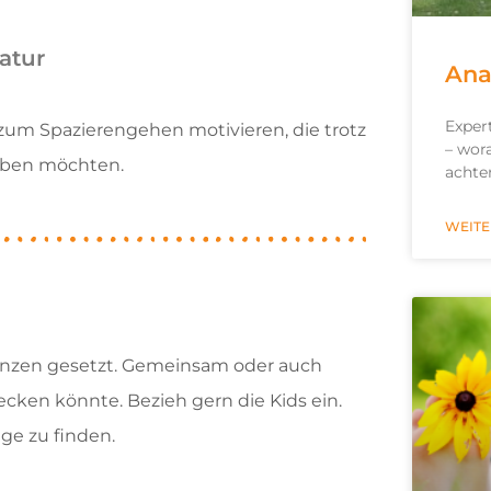
Natur
Ana
Exper
zum Spazierengehen motivieren, die trotz
– wor
eiben möchten.
achten
WEITE
enzen gesetzt. Gemeinsam oder auch
ecken könnte. Bezieh gern die Kids ein.
ge zu finden.