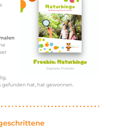
ne
malen
ine
ser
ig,
es gefunden hat, hat gewonnen.
tgeschrittene