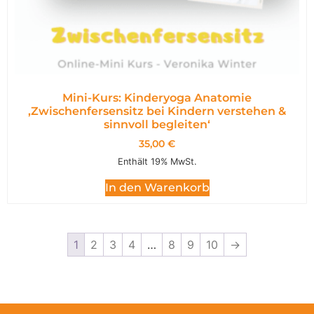
Mini-Kurs: Kinderyoga Anatomie
,Zwischenfersensitz bei Kindern verstehen &
sinnvoll begleiten‘
35,00
€
Enthält 19% MwSt.
In den Warenkorb
1
2
3
4
…
8
9
10
→