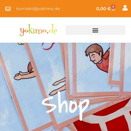
0
0,00
€
kontakt@yokimo.de
Shop