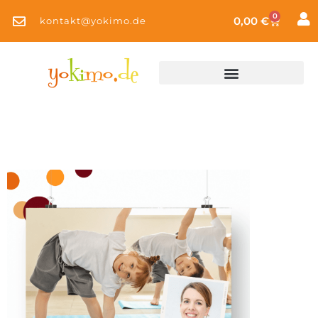
0
0,00
€
kontakt@yokimo.de