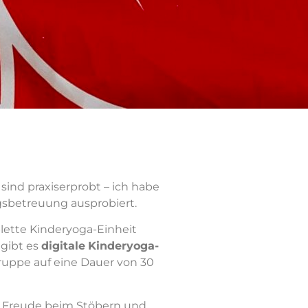
n sind praxiserprobt – ich habe
gsbetreuung ausprobiert.
ette Kinderyoga-Einheit
gibt es
digitale
Kinderyoga-
gruppe auf eine Dauer von 30
el Freude beim Stöbern und