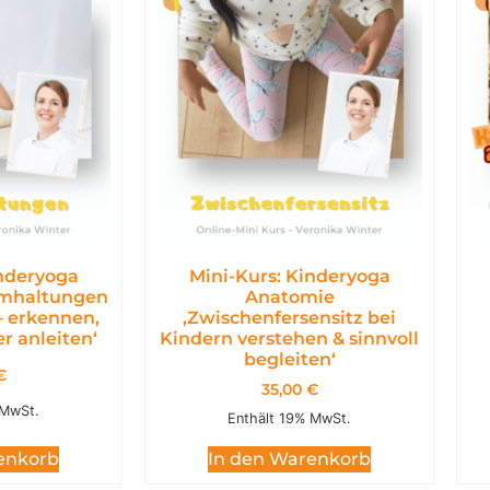
inderyoga
Mini-Kurs: Kinderyoga
emhaltungen
Anatomie
– erkennen,
,Zwischenfersensitz bei
r anleiten‘
Kindern verstehen & sinnvoll
begleiten‘
€
35,00
€
 MwSt.
Enthält 19% MwSt.
enkorb
In den Warenkorb