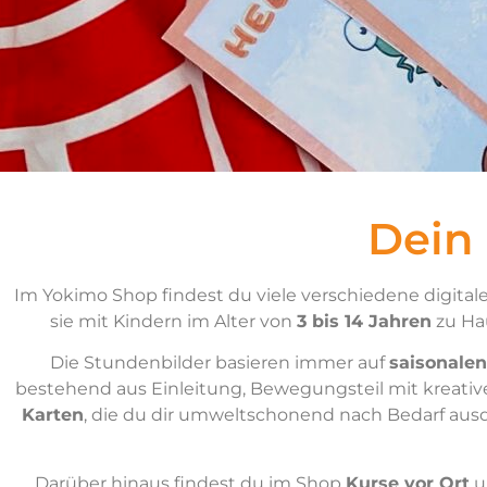
Dein
Im Yokimo Shop findest du viele verschiedene digitale
sie mit Kindern im Alter von
3 bis 14 Jahren
zu Hau
Die Stundenbilder basieren immer auf
saisonalen
bestehend aus Einleitung, Bewegungsteil mit kreati
Karten
, die du dir umweltschonend nach Bedarf aus
Darüber hinaus findest du im Shop
Kurse vor Ort
u