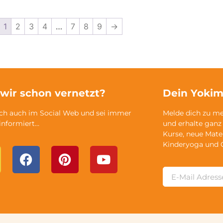
1
2
3
4
…
7
8
9
→
 wir schon vernetzt?
Dein Yokim
ich auch im Social Web und sei immer
Melde dich zu m
 informiert…
und erhalte ganz
Kurse, neue Mate
Kinderyoga und 