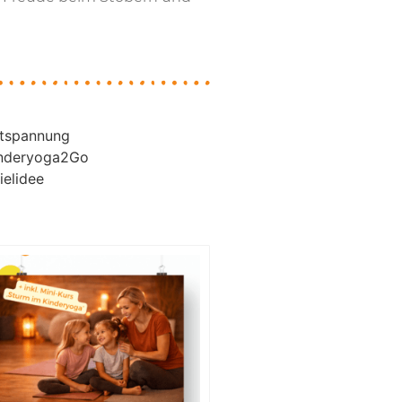
tspannung
nderyoga2Go
ielidee