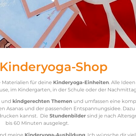
 Kinderyoga-Shop
 Materialien für deine
Kinderyoga-Einheiten
. Alle Idee
se, im Kindergarten, in der Schule oder der Nachmitta
und
kindgerechten Themen
und umfassen eine kompl
ven Asanas und der passenden Entspannungsidee. Dazu 
drucken kannst. Die
Stundenbilder
sind je nach Alters
bis 60 Minuten ausgelegt.
nd meine
Kinderyoga-Ausbildung
. Ich wünsche dir vi