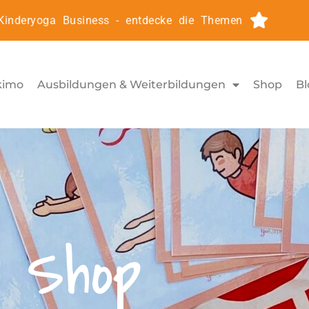
eryoga Business - entdecke die Themen
Kinderyog
kimo
Ausbildungen & Weiterbildungen
Shop
Bl
Shop