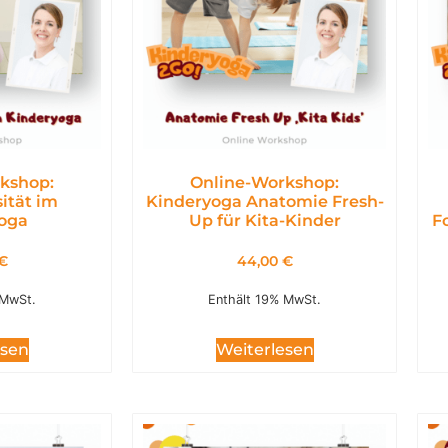
kshop:
Online-Workshop:
ität im
Kinderyoga Anatomie Fresh-
oga
Up für Kita-Kinder
F
€
44,00
€
 MwSt.
Enthält 19% MwSt.
esen
Weiterlesen