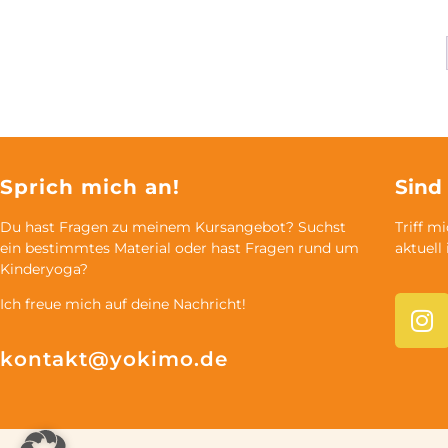
Sprich mich an!
Sind
Du hast Fragen zu meinem Kursangebot? Suchst
Triff m
ein bestimmtes Material oder hast Fragen rund um
aktuell
Kinderyoga?
Ich freue mich auf deine Nachricht!
kontakt@yokimo.de