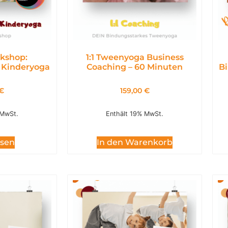
kshop:
1:1 Tweenyoga Business
 Kinderyoga
Coaching – 60 Minuten
Bi
€
159,00
€
 MwSt.
Enthält 19% MwSt.
esen
In den Warenkorb